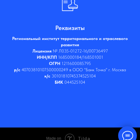
Реквизиты
Региональный институт территориального и отраслевого
развития
Лицензия
№ Л035-01272-16/00736497
ИНН/КПП
1685000184/168501001
ОГРН
1211600085795
р/с
40703810107500000249 в ООО "Банк Точка" г. Москва
к/с
30101810745374525104
БИК
044525104
Tilda
Made on